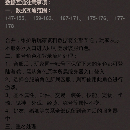
数据互通注意事项：
一、数据互通范围：
147-155、 159-163、 167-171、 175-176、 177-
178
合并，维护后玩家资料数据将全部互通，玩家从原
本服务器入口进入即可登录该服角色。
二、账号角色和登录流程处理：
1、合服后，玩家同一账号下保留下来的角色都可登
陆游戏，需从角色原本所属服务器入口登入。
2、选择合服前角色所属区服，则可使用此角色进行
游戏。
3、基本属性、邮件、交易、装备、技能、宠物、坐
骑、鬼神、外观、经脉、称号等属性不变。
4、好友、婚姻等关系全部保留到合并后的服务器
中。
三、重名处理：