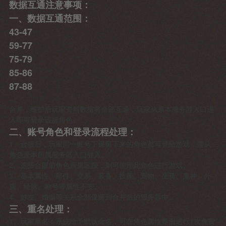
数据互通注意事项：
一、数据互通范围：
43-47
59-77
75-79
85-86
87-88
合并，维护后玩家资料数据将全部互通，玩家从原本服务器入口进
入即可登录该服角色。
二、账号角色和登录流程处理：
1、合服后，玩家同一账号下保留下来的角色都可登陆游戏，需从
角色原本所属服务器入口登入。
2、选择合服前角色所属区服，则可使用此角色进行游戏。
3、基本属性、邮件、交易、装备、技能、宠物、坐骑、鬼神、外
观、经脉、称号等属性不变。
4、好友、婚姻等关系全部保留到合并后的服务器中。
三、重名处理：
1、玩家重名：系统给予默认命名，可在角色属性界面进行1次免费