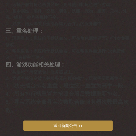
2、选择合服前角色所属区服，则可使用此角色进行游戏。
3、基本属性、邮件、交易、装备、技能、宠物、坐骑、鬼神、外
观、经脉、称号等属性不变。
4、好友、婚姻等关系全部保留到合并后的服务器中。
三、重名处理：
1、玩家重名：系统给予默认命名，可在角色属性界面进行1次免费
修改。
2、帮派重名：系统给予默认命名，可在帮派界面进行1次免费修
改，只有帮主可更改。
四、游戏功能相关处理：
1、兵临城下清空被合并服务器城主。
2、大道争锋清空被合并服务器占领的领地，玩家需要重新争夺。
3、功夫擂台排名重置，段位统一重置为高手一段。
4、所有排行榜重置并按照合服后数据重新排名。
5、寻宝系统全服寻宝次数取合服服务器次数最高次
数。
返回新闻公告 >>