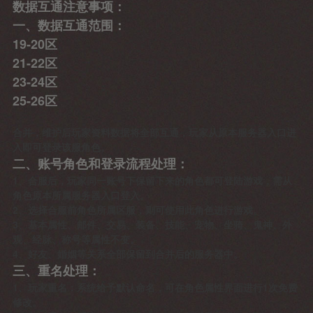
数据互通注意事项：
一、数据互通范围：
19-20区
21-22区
23-24区
25-26区
合并，维护后玩家资料数据将全部互通，玩家从原本服务器入口进
入即可登录该服角色。
二、账号角色和登录流程处理：
1、合服后，玩家同一账号下保留下来的角色都可登陆游戏，需从
角色原本所属服务器入口登入。
2、选择合服前角色所属区服，则可使用此角色进行游戏。
3、基本属性、邮件、交易、装备、技能、宠物、坐骑、鬼神、外
观、经脉、称号等属性不变。
4、好友、婚姻等关系全部保留到合并后的服务器中。
三、重名处理：
1、玩家重名：系统给予默认命名，可在角色属性界面进行1次免费
修改。