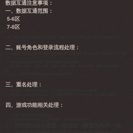
数据互通注意事项：
一、数据互通范围：
5-6区
7-8区
合并，维护后玩家资料数据将全部互通，玩家从原本服务器入口进入即可登录该服角色。
二、账号角色和登录流程处理：
1、合服后，玩家同一账号下保留下来的角色都可登陆游戏，需从角色原本所属服务器入口登
入。
2、选择合服前角色所属区服，则可使用此角色进行游戏。
3、基本属性、邮件、交易、装备、技能、宠物、坐骑、鬼神、外观、经脉、称号等属性不
变。
4、好友、婚姻等关系全部保留到合并后的服务器中。
三、重名处理：
1、玩家重名：系统给予默认命名，可在角色属性界面进行1次免费修改。
2、帮派重名：系统给予默认命名，可在帮派界面进行1次免费修改，只有帮主可更改。
四、游戏功能相关处理：
1、兵临城下清空被合并服务器城主。
2、大道争锋清空被合并服务器占领的领地，玩家需要重新争夺。
3、功夫擂台排名重置，段位统一重置为高手一段。